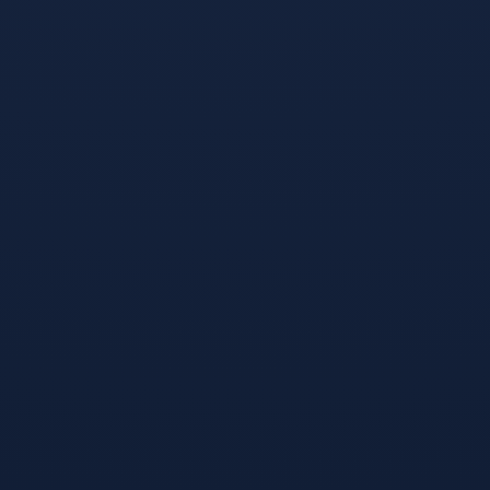
兵改写了2026世界杯G组的宿命剧本
2026-08-08
九游体育直播-致命一击，当塞尔维亚的铁骑踏碎黄
金一代的梦
2026-08-07
九游娱乐官方-绝境之光，2026世界杯A组，瑞典铁
骑压境，莱万神锋逆天改命—波兰血色逆转全记录
2026-08-07
九游体育-节奏为王，当加勒比飓风撕碎北欧冰原，
卢卡库用唯一定义2026的夜晚
2026-08-07
九游官网-当巨人不再沉睡，2026世界杯D组，墨西
哥的烈火、捷克的断矛，与库尔图瓦那场孤独的抵
抗
2026-08-06
九游娱乐官方网站-很有戏剧性。我们先把思维的火
花点燃，提炼出最能抓住眼球的标题，然后为你烹
制一篇充满现场感与战术分析的文章
2026-08-06