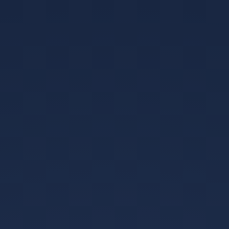
九游娱乐官方-命运的回响，当2026重演历史，塞尔维亚以铁血默契碾压英格
兰，卢卡库的王者宣言