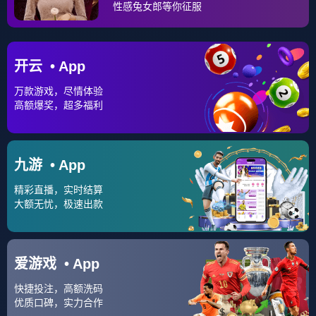
第三节成为比赛的转折点,骑士的防守强度骤然提升，莫布利和阿伦
在内线筑起了一道不可逾越的屏障，步行者的突破被一次次封盖，
他们的三分线外也失去了准星，而骑士则在米切尔和加兰的带领
下，打出了一波18比4的攻击波，反超比分并建立起两位数的领先优
势。
但步行者绝不是轻易被击倒的对手,第四节，他们展现了惊人的韧
性，希尔德连续命中两记三分，马瑟林在篮下如猛虎下山，一度将
比分追至仅差2分，速贷球馆的每一寸空气中都弥漫着焦灼的味道
——这是一场真正意义上的焦点战，胜负就在一念之间。
关键时刻,米切尔再次展示了“大心脏”本色，在比赛还剩1分12秒时，