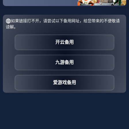
他在三分线外一步的距离，迎着防守投出一记超远三分——皮球应
声入网，骑士领先6分，这记进球，不仅彻底浇灭了步行者的反扑火
焰，也宣告了这场焦点战的最终结局。
终场哨响,比分定格在118比110，骑士赢了——他们不仅仅赢下了一
场比赛，更是在这场“年度焦点之战”中，用铁血防守和关键球的执行
力，终结了步行者试图证明自己的野心。
这场胜利的意义远超一场常规赛,它证明了骑士依然是东部不可忽视
的强者，证明了米切尔在关键时刻的杀手本能，更证明了这支球队
在逆境中绝不低头的冠军气质，而对于步行者来说，这场失利虽然
痛苦，但也让他们看到了与顶级强队之间那层需要捅破的窗户纸。
这便是“年度焦点之战”的魅力——它不仅是胜负的较量，更是意志的
试炼，是风格的碰撞，是记忆的定格，而骑士，在这片属于英雄的
舞台上，用一场无可争议的胜利，为自己的赛季写下了最浓墨重彩
的一笔。
骑士终结步行者——不是偶然，不是侥幸，而是实力与信念的必
然，这场焦点战，注定将成为本赛季最值得回味的篇章之一。