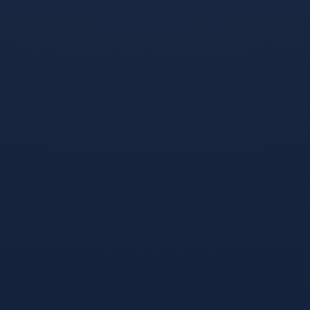
提交评论
最新文章
九游VIP-北欧壁垒与太极虎的博弈，当阿方索·戴维
斯在2026世界杯A组写下唯一的注脚
2026-08-09
九游APP-当命运在第十七秒拐弯，2026世界杯F
组，英格兰险胜巴西，库尔图瓦用双手撑起一场悲
壮
2026-08-08
九游VIP-狮吼华沙，迪亚斯铁血统治，喀麦隆以4:1
碾碎波兰，一脚踏碎世界杯门票
2026-08-08
九游娱乐app下载-红白洪流与蓝衣孤勇，当替补奇