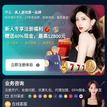
九游体育直播-十年卧薪终亮剑，2026世界杯，
英格兰用钢铁反击碾碎突尼斯，吉鲁的复仇之
火燃尽玫瑰
九游体育
文化体育
2026-05-31
157浏览
0
2026年7月11日,纽约大都会球场，当主裁判吹响终场哨的那一刻，
比分牌上赫然写着：英格兰 3-2 突尼斯。
这不是一场普通的胜利,这是三狮军团跨越十年的复仇之战——2018
年俄罗斯世界杯小组赛，英格兰曾侥幸绝杀突尼斯，却被对方全场
压制，赢得耻辱而狼狈，八年后，当两队再次在世界杯四分之一决
赛狭路相逢，没有人想到，剧本会如此惊心动魄，更没有人能预
料，一位38岁的法国传奇——
吉鲁
——会成为这场英伦复仇记里最
耀眼的“反派英雄”。
血色开局：突尼斯闪电战，英格
兰陷入窒息
比赛从第一分钟起就充满火药味,突尼斯主帅加尔比显然做足了功
课，他将防守反击的战术打磨到了极致，开场仅第8分钟，突尼斯后