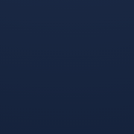
九游体育官方入口-绝唱与新生，当佩德里的魔笛在巴尔干铁幕前奏响，塞尔维
亚于2026年盛夏完成最残酷的温柔一击
九游体育直播-绝杀之夜，墨西哥与B费交织的2026世界杯D组神话，替补奇兵
书写唯一剧本
九游APP-一秒永恒，阿方索·戴维斯如何在2026世界杯F组焦点战中，用压哨绝
杀为巴西写下救赎传奇
九游游戏-唯一之战，2026世界杯G组巅峰对决，伊朗绝杀英格兰，阿诺德孤星
闪耀
九游游戏-十六秒的永恒，2026世界杯D组绝杀夜，佩德里在捷克红潮中写下唯
一答案
九游app下载-那一夜，巴雷拉让北欧与东亚的碰撞有了唯一的名字
发表评论