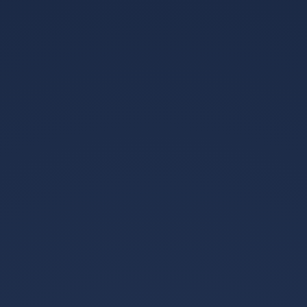
赛的意义远不止于此。
索斯盖特在新闻发布会上说：“今天不是复仇，是成长，八年前我们
赢了一场不该赢的比赛，八年后我们赢了一场完全配得上的比赛，
吉鲁证明了，足球的国籍从来不写在护照上，而是写在心的位置。”
而吉鲁则笑着对记者说：“我出生在法国，但我的祖母告诉我，她的
曾祖父是约克郡人，我替她踢了一场好球。”