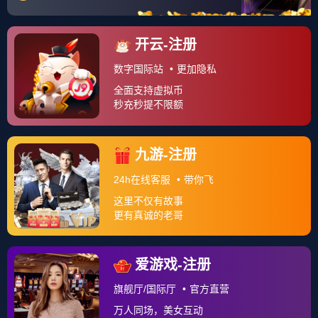
场断球后三传两递撕开英格兰右路，前锋哈兹里直塞，中场核心斯
利蒂一记低射洞穿皮克福德的小门——1比0，突尼斯领先。
英格兰后防线一片死寂,索斯盖特在场边眉头紧锁，他意识到对手不
再是八年前那支有点“愣头青”的非洲劲旅，而是一台纪律严明、反击
高效的战争机器，随后的二十分钟，英格兰控球率高达68%，却始
终无法渗透突尼斯两条五后卫防线，哈里·凯恩被缠得寸步难行，贝
林厄姆的远射被门将托出横梁，拉什福德的内切射门擦柱而出。
上半场第35分钟,噩梦再临，突尼斯又是一次教科书式的反击：边翼
卫姆萨克尼沿左路暴趟，倒三角传中，后插上的中锋拉菲亚迎球扫
射——2比0，突尼斯双杀英格兰防线，大都会球场瞬间爆发出非洲
球迷震耳欲聋的鼓声，而三狮军团球迷陷入沉默。
半场更衣室：吉鲁说了一句话
半场结束,英格兰队走回更衣室时，空气中弥漫着绝望，老将凯尔·沃
克瘫坐在椅子上，年轻的萨卡眼圈发红，索斯盖特拿着战术板，正
要开口，一个声音打断了他。
“别慌。”